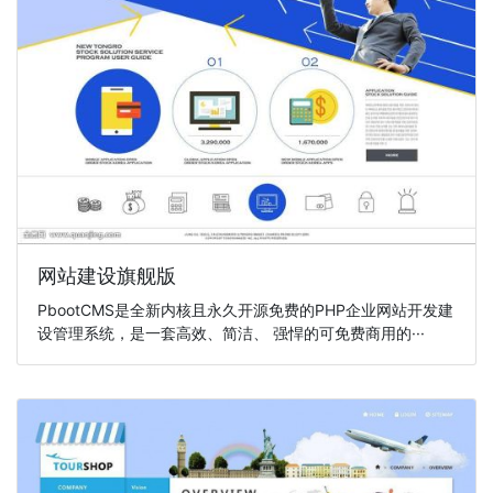
网站建设旗舰版
PbootCMS是全新内核且永久开源免费的PHP企业网站开发建
设管理系统，是一套高效、简洁、 强悍的可免费商用的···