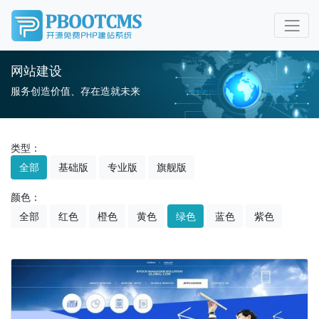
网站建设
服务创造价值、存在造就未来
类型：
全部
基础版
专业版
旗舰版
颜色：
全部
红色
橙色
黄色
绿色
蓝色
紫色